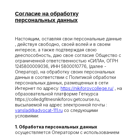
условия Соглашения, полностью или в части, и
такие изменения будут вступать в действие с
Согласие на обработку
момента публикации на сайте. Дальнейшее
персональных данных
использование Вами веб-сайта выражает Ваше
согласие со всеми подобными изменениями.
Настоящим, оставляя свои персональные данные
, действуя свободно, своей волей и в своем
интересе, а также подтверждая свою
дееспособность, даю свое согласие Общество с
ограниченной ответственностью «СИЛА», ОГРН
1245800009036, ИНН 5800010776, (далее -
Оператор), на обработку своих персональных
данных в соответствии с Политикой обработки
персональных данных, размещенных в сети
Интернет по адресу:
https://nikiforovcollege.ru/
, на
образовательной платформе Геткурса
https://colledgfitnesnikiforov.getcourse.ru,
высылаемой на адрес электронной почты :
vanslad@advocat-111.ru
со следующими
условиями:
1. Обработка персональных данных
осуществляется Оператором с использованием